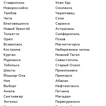
Ставрополь
Улан Удэ
Новороссийск
Смоленск
Тамбов
Череповец
Чита
Сочи
Благовещенск
Саранск
Новый Уренгой
Астрахань
Тольятти
Симферополь
Орёл
Псков
Всеволжск
Магнитогорск
Кострома
Набережные челны
Курган
Нижний Тагил
Мурманск
Севастополь
Тобольск
Старый Оскол
Шахты
Прокопьевск
Йошкар Ола
Приморск
Нея
Абакан
Выборг
Нефтеюганск
Анапа
Гатчина
Сыктывкар
Магадан
Энгельс
Первоуральск