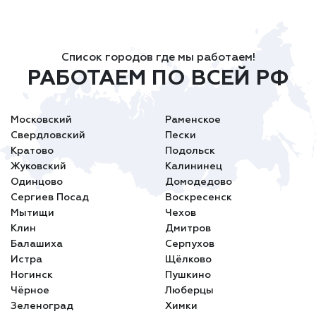
Список городов где мы работаем!
РАБОТАЕМ ПО ВСЕЙ РФ
Московский
Раменское
Свердловский
Пески
Кратово
Подольск
Жуковский
Калининец
Одинцово
Домодедово
Сергиев Посад
Воскресенск
Мытищи
Чехов
Клин
Дмитров
Балашиха
Серпухов
Истра
Щёлково
Ногинск
Пушкино
Чёрное
Люберцы
Зеленоград
Химки