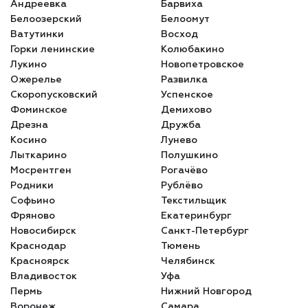
Андреевка
Барвиха
Белоозерский
Белоомут
Ватутинки
Восход
Горки ленинские
Колюбакино
Лукино
Новопетровское
Ожерелье
Развилка
Скоропусковский
Успенское
Фоминское
Демихово
Дрезна
Дружба
Косино
Лунево
Лыткарино
Полушкино
Мосрентген
Рогачёво
Родники
Рублёво
Софьино
Текстильщик
Фряново
Екатеринбург
Новосибирск
Санкт-Петербург
Краснодар
Тюмень
Красноярск
Челябинск
Владивосток
Уфа
Пермь
Нижний Новгород
Воронеж
Самара