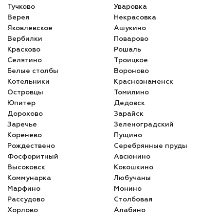
Тучково
Уваровка
Верея
Некрасовка
Яковлевское
Ашукино
Вербилки
Поварово
Красково
Рошаль
Селятино
Троицкое
Белые столбы
Вороново
Котельники
Краснознаменск
Островцы
Томилино
Юпитер
Дедовск
Дорохово
Зарайск
Заречье
Зеленоградский
Коренево
Пущино
Рождествено
Серебрянные пруды
Фосфоритный
Авсюнино
Высоковск
Кокошкино
Коммунарка
Любучаны
Марфино
Монино
Рассудово
Столбовая
Хорлово
Алабино