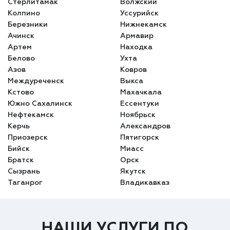
Стерлитамак
Волжский
Колпино
Уссурийск
Березники
Нижнекамск
Ачинск
Армавир
Артем
Находка
Белово
Ухта
Азов
Ковров
Междуреченск
Выкса
Кстово
Махачкала
Южно Сахалинск
Ессентуки
Нефтекамск
Ноябрьск
Керчь
Александров
Приозерск
Пятигорск
Бийск
Миасс
Братск
Орск
Сызрань
Якутск
Таганрог
Владикавказ
НАШИ УСЛУГИ ПО