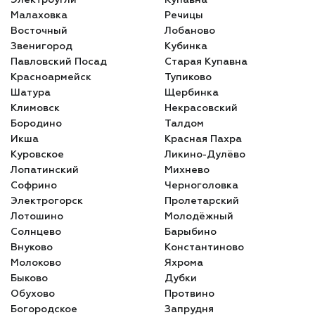
Малаховка
Речицы
Восточный
Лобаново
Звенигород
Кубинка
Павловский Посад
Старая Купавна
Красноармейск
Тупиково
Шатура
Щербинка
Климовск
Некрасовский
Бородино
Талдом
Икша
Красная Пахра
Куровское
Ликино-Дулёво
Лопатинский
Михнево
Софрино
Черноголовка
Электрогорск
Пролетарский
Лотошино
Молодёжный
Солнцево
Барыбино
Внуково
Константиново
Молоково
Яхрома
Быково
Дубки
Обухово
Протвино
Богородское
Запрудня