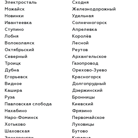
Электросталь
Сходня
Можайск
Железнодорожный
Новинки
Удельная
Ивантеевка
Солнечногорск
Ступино
Апрелевка
Лобня
Королёв
Волоколамск
Лесной
Октябрьский
Реутов
Северный
Архангельское
Троицк
Газопровод
Дубна
Орехово-Зуево
Егорьевск
Красногорск
Видное
Долгопрудный
Кашира
Дзержинский
Руза
Бронницы
Павловская слобода
Киевский
Нахабино
Фрязино
Наро-Фоминск
Первомайское
Хотьково
Луховицы
Шаховская
Бутово
Электроугли
Купавна